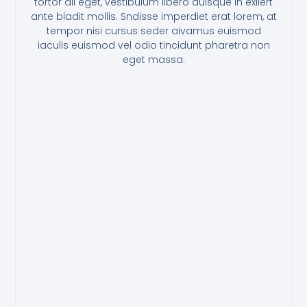
tortor all eget, vestibulum libero auisque in exllert
ante bladit mollis. Sndisse imperdiet erat lorem, at
tempor nisi cursus seder aivamus euismod
iaculis euismod vel odio tincidunt pharetra non
eget massa.