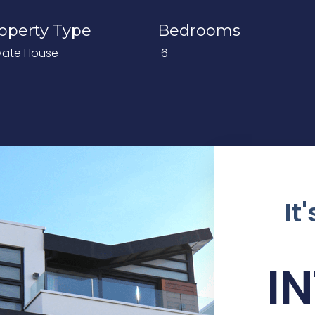
operty Type
Bedrooms
ivate House
6
It
I