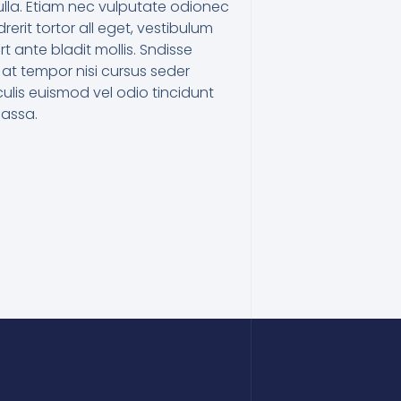
lla. Etiam nec vulputate odionec
erit tortor all eget, vestibulum
ert ante bladit mollis. Sndisse
 at tempor nisi cursus seder
lis euismod vel odio tincidunt
assa.