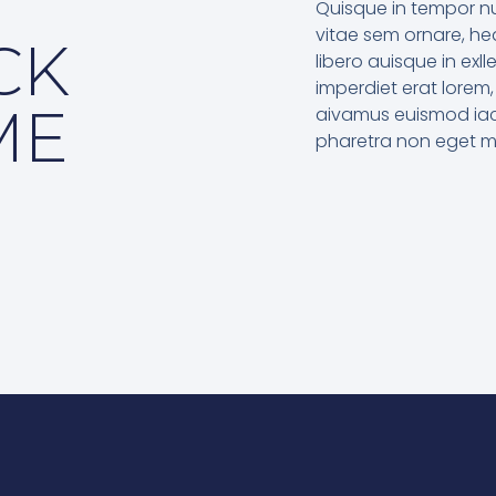
Quisque in tempor nu
vitae sem ornare, hedr
CK
libero auisque in exll
imperdiet erat lorem,
ME
aivamus euismod iacu
pharetra non eget m