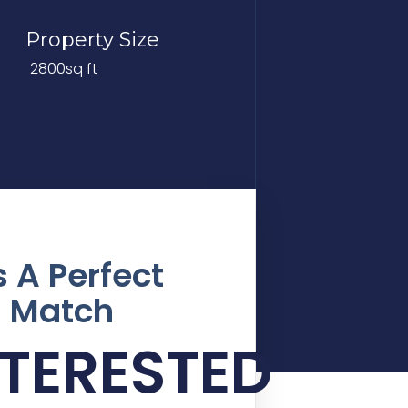
Property Size
2800sq ft
's A Perfect
Match
NTERESTED