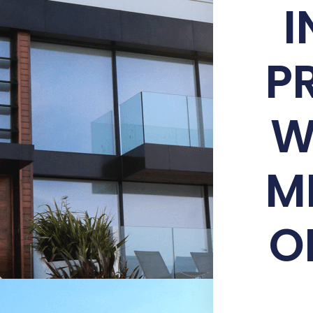
I
P
W
M
O