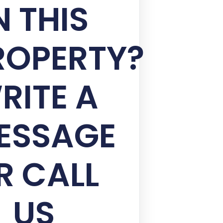
N THIS
ROPERTY?
RITE A
ESSAGE
R CALL
US