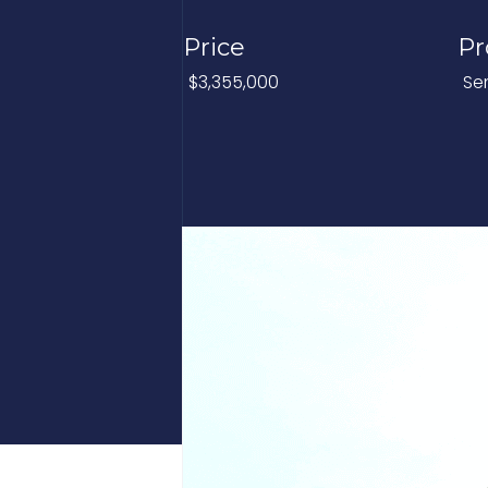
Price
Pr
$3,355,000
Se