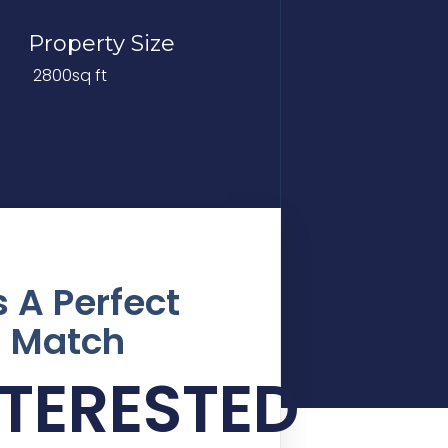
Property Size
2800sq ft
's A Perfect
Match
NTERESTED