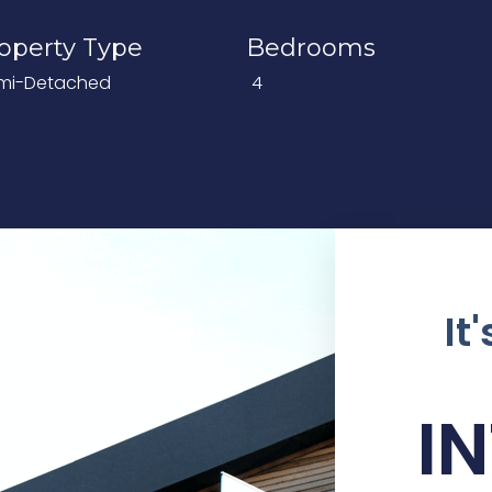
operty Type
Bedrooms
mi-Detached
4
It
I