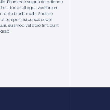
lla. Etiam nec vulputate odionec
erit tortor all eget, vestibulum
ert ante bladit mollis. Sndisse
 at tempor nisi cursus seder
lis euismod vel odio tincidunt
assa.