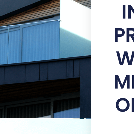
I
P
W
M
O