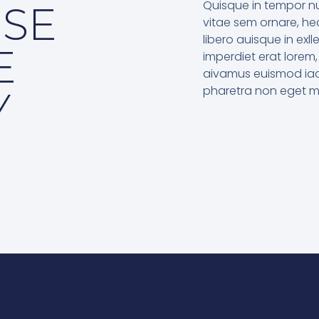
Quisque in tempor nu
SE
vitae sem ornare, hedr
libero auisque in exll
E
imperdiet erat lorem,
aivamus euismod iacu
pharetra non eget m
Y